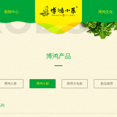
新闻中心
博鸿文化
博鸿产品
博鸿小菜
博鸿小厨
商用大包装
新品推荐
系列