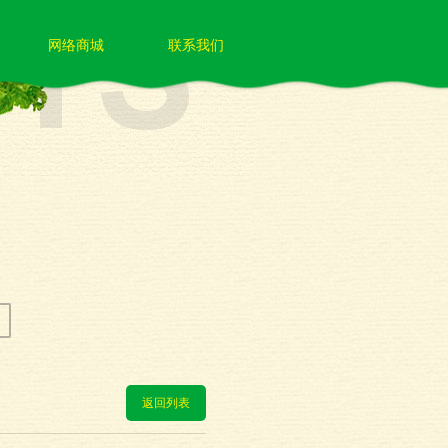
网络商城
联系我们
返回列表