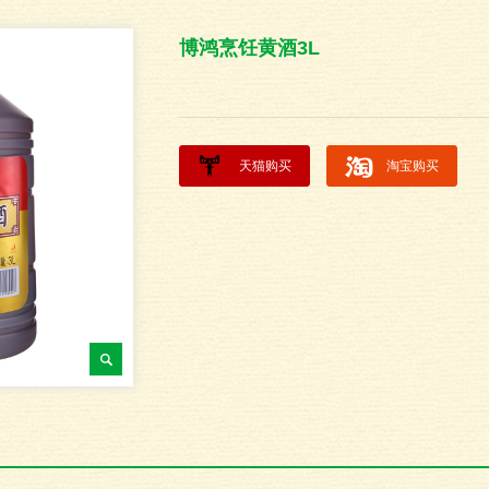
博鸿烹饪黄酒3L
天猫购买
淘宝购买